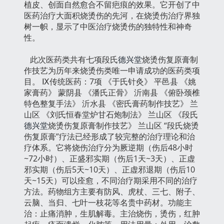
植皮、创面自然愈合不留疤痕的效果。它开创了中
医药治疗大面积烧烫伤的先河，在烧烫伤治疗界独
树一帜，显示了中医治疗烧烫伤的独特性和神奇
性。
此次医药类共有七项段氏
德兴堂
烧烫伤复原膏制
作技艺为历年来烧烫伤类唯一申请成功的医药类项
目。 Ⅸ传统医药：7项 《于氏针灸》 平邑县 《姚
家膏药》 蒙阴县 《潘氏正骨》 沂南县 《俯卧颈椎
特色整复手法》 沂水县 《密氏膏药制作技艺》 兰
山区 《刘氏恒春堂炉甘石炮制法》 兰山区 《段氏
德兴堂
烧烫伤复原膏制作技艺》 兰山区 “段氏烧烫
伤复原膏”疗法已经形成了较完整的治疗理论和治
疗体系。它将烧伤治疗分为厥逆期（伤后48小时
~72小时）、正盛邪实期（伤后1天~3天）、正虚
邪实期（伤后5天~10天）、正虚邪退期（伤后10
天~15天）可以痊愈，不同治疗期采用不同的治疗
方法。药物组方主要有防风、虎杖、三七、附子、
云脑、当归、七叶一枝花等名贵中药材。功能主
治：止痛消肿，生肌解毒。主治烧伤，烫伤，红肿