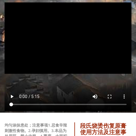
段氏烧烫伤复原膏
均匀涂抹患处；注意事项1.忌食辛辣
刺激性食物。2.孕妇慎用。3.本品为
使用方法及注意事
外用药，禁止内服。4.重度、大面积