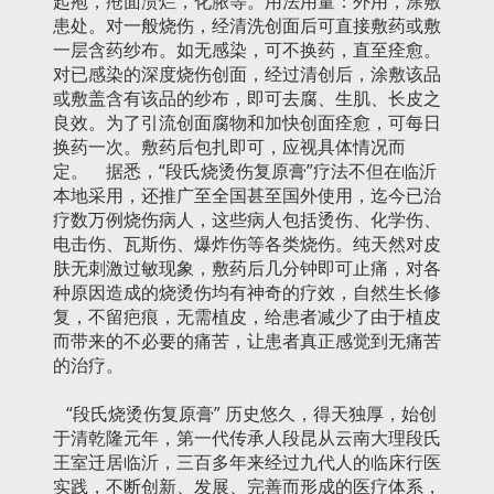
起疱，疮面溃烂，化脓等。用法用量：外用，涂敷
患处。对一般烧伤，经清洗创面后可直接敷药或敷
一层含药纱布。如无感染，可不换药，直至痊愈。
对已感染的深度烧伤创面，经过清创后，涂敷该品
或敷盖含有该品的纱布，即可去腐、生肌、长皮之
良效。为了引流创面腐物和加快创面痊愈，可每日
换药一次。敷药后包扎即可，应视具体情况而
定。 据悉，“段氏烧烫伤复原膏”疗法不但在临沂
本地采用，还推广至全国甚至国外使用，迄今已治
疗数万例烧伤病人，这些病人包括烫伤、化学伤、
电击伤、瓦斯伤、爆炸伤等各类烧伤。纯天然对皮
肤无刺激过敏现象，敷药后几分钟即可止痛，对各
种原因造成的烧烫伤均有神奇的疗效，自然生长修
复，不留疤痕，无需植皮，给患者减少了由于植皮
而带来的不必要的痛苦，让患者真正感觉到无痛苦
的治疗。
“段氏烧烫伤复原膏” 历史悠久，得天独厚，始创
于清乾隆元年，第一代传承人段昆从云南大理段氏
王室迁居临沂，三百多年来经过九代人的临床行医
实践，不断创新、发展、完善而形成的医疗体系，