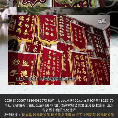
0539-8150097 13864982573 邮箱：lydsdxt@126.com 鲁ICP备18028179
号山东省临沂市兰山区启阳路 © 段氏德兴堂烧烫伤复原膏 版权所有 山东
省省级非物质文化遗产
友情链接：
德兴堂
段氏烧烫伤
烧烫伤复原膏
临沂工业园医院
段氏烧烫伤