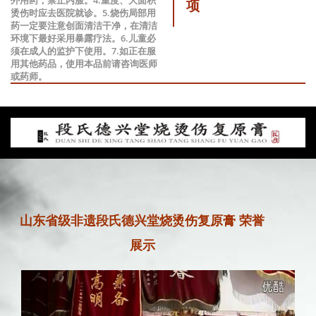
项
烫伤时应去医院就诊。5.烧伤局部用
药一定要注意创面清洁干净，在清洁
环境下最好采用暴露疗法。6.儿童必
须在成人的监护下使用。7.如正在服
用其他药品，使用本品前请咨询医师
或药师。
山东省级非遗段氏德兴堂烧烫伤复原膏 荣誉
展示