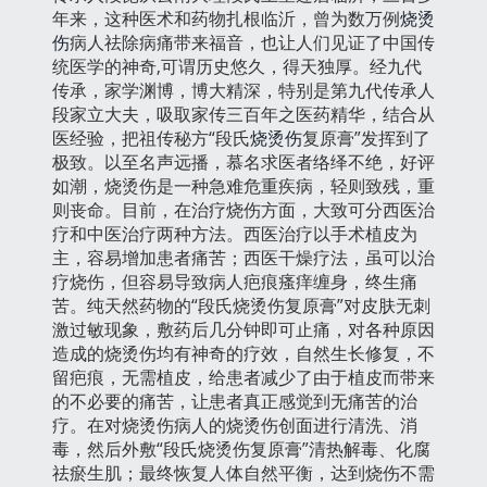
年来，这种医术和药物扎根临沂，曾为数万例
烧烫
伤
病人祛除病痛带来福音，也让人们见证了中国传
统医学的神奇,可谓历史悠久，得天独厚。经九代
传承，家学渊博，博大精深，特别是第九代传承人
段家立大夫，吸取家传三百年之医药精华，结合从
医经验，把祖传秘方“段氏
烧烫伤
复原膏”发挥到了
极致。以至名声远播，慕名求医者络绎不绝，好评
如潮，烧烫伤是一种急难危重疾病，轻则致残，重
则丧命。目前，在治疗烧伤方面，大致可分西医治
疗和中医治疗两种方法。西医治疗以手术植皮为
主，容易增加患者痛苦；西医干燥疗法，虽可以治
疗烧伤，但容易导致病人疤痕瘙痒缠身，终生痛
苦。纯天然药物的“段氏烧烫伤复原膏”对皮肤无刺
激过敏现象，敷药后几分钟即可止痛，对各种原因
造成的烧烫伤均有神奇的疗效，自然生长修复，不
留疤痕，无需植皮，给患者减少了由于植皮而带来
的不必要的痛苦，让患者真正感觉到无痛苦的治
疗。在对烧烫伤病人的烧烫伤创面进行清洗、消
毒，然后外敷“段氏烧烫伤复原膏”清热解毒、化腐
祛瘀生肌；最终恢复人体自然平衡，达到烧伤不需