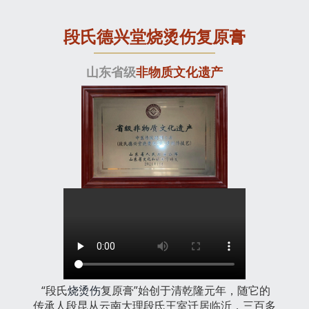
段氏德兴堂烧烫伤复原膏
山东省级
非物质文化遗产
“段氏
烧烫伤
复原膏”始创于清乾隆元年，随它的
传承人段昆从云南大理段氏王室迁居临沂，三百多