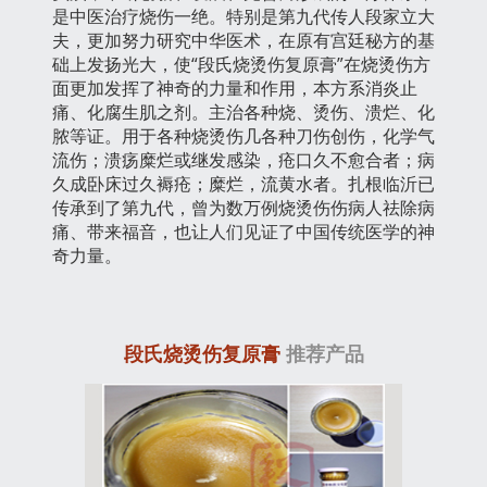
是中医治疗烧伤一绝。特别是第九代传人段家立大
夫，更加努力研究中华医术，在原有宫廷秘方的基
础上发扬光大，使“段氏烧烫伤复原膏”在烧烫伤方
面更加发挥了神奇的力量和作用，本方系消炎止
痛、化腐生肌之剂。主治各种烧、烫伤、溃烂、化
脓等证。用于各种烧烫伤几各种刀伤创伤，化学气
流伤；溃疡糜烂或继发感染，疮口久不愈合者；病
久成卧床过久褥疮；糜烂，流黄水者。扎根临沂已
传承到了第九代，曾为数万例烧烫伤伤病人祛除病
痛、带来福音，也让人们见证了中国传统医学的神
奇力量。
段氏烧烫伤复原膏
推荐产品